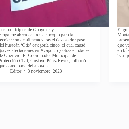
Los municipios de Guaymas y
El go
Empalme abren centros de acopio para la
Montañ
recolección de alimentos tras el devastador paso
presen
del huracán ‘Otis’ categoría cinco, el cual causó
que ve
graves afectaciones en Acapulco y otras entidades
en bús
de Guerrero. El Coordinador Municipal de
“Grup
Protección Civil, Gustavo Pérez Reyes, informó
que como parte del apoyo a…
Editor
3 noviembre, 2023