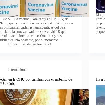
El tip
CDMX.– La vacuna Comirnaty (XBB. 1.5) de
Pero e
Pfizer, que se venderá a partir de este miércoles en
de pe
las principales cadenas farmacéuticas del país,
leyend
combate las nuevas variantes de covid-19 que
peque
circulan actualmente, como Ómicron y sus
sublinajes. No obstante, por el momento…
Editor
20 diciembre, 2023
Internacional
Votan en la ONU por terminar con el embargo de
Invert
EU a Cuba