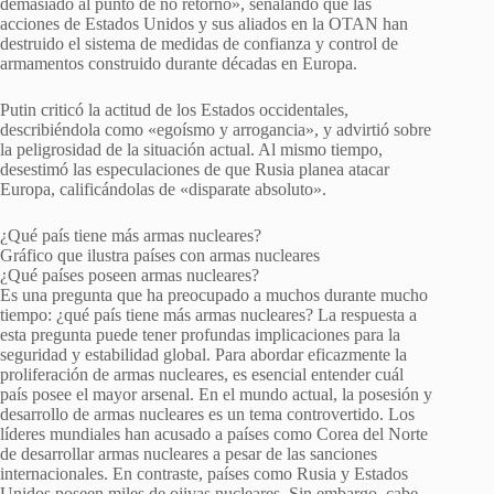
demasiado al punto de no retorno», señalando que las
acciones de Estados Unidos y sus aliados en la OTAN han
destruido el sistema de medidas de confianza y control de
armamentos construido durante décadas en Europa.
Putin criticó la actitud de los Estados occidentales,
describiéndola como «egoísmo y arrogancia», y advirtió sobre
la peligrosidad de la situación actual. Al mismo tiempo,
desestimó las especulaciones de que Rusia planea atacar
Europa, calificándolas de «disparate absoluto».
¿Qué país tiene más armas nucleares?
Gráfico que ilustra países con armas nucleares
¿Qué países poseen armas nucleares?
Es una pregunta que ha preocupado a muchos durante mucho
tiempo: ¿qué país tiene más armas nucleares? La respuesta a
esta pregunta puede tener profundas implicaciones para la
seguridad y estabilidad global. Para abordar eficazmente la
proliferación de armas nucleares, es esencial entender cuál
país posee el mayor arsenal. En el mundo actual, la posesión y
desarrollo de armas nucleares es un tema controvertido. Los
líderes mundiales han acusado a países como Corea del Norte
de desarrollar armas nucleares a pesar de las sanciones
internacionales. En contraste, países como Rusia y Estados
Unidos poseen miles de ojivas nucleares. Sin embargo, cabe