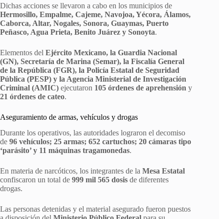
Dichas acciones se llevaron a cabo en los municipios de
Hermosillo, Empalme, Cajeme, Navojoa, Yécora, Álamos,
Caborca, Altar, Nogales, Sonora, Guaymas, Puerto
Peñasco, Agua Prieta, Benito Juárez y Sonoyta
.
Elementos del
Ejército Mexicano, la Guardia Nacional
(GN), Secretaría de Marina (Semar), la Fiscalía General
de la República (FGR), la Policía Estatal de Seguridad
Pública (PESP) y la Agencia Ministerial de Investigación
Criminal (AMIC)
ejecutaron
105 órdenes de aprehensión
y
21 órdenes de cateo
.
Aseguramiento de armas, vehículos y drogas
Durante los operativos, las autoridades lograron el decomiso
de
96 vehículos; 25 armas; 652 cartuchos; 20 cámaras tipo
‘parásito’ y 11 máquinas tragamonedas
.
En materia de narcóticos, los integrantes de la
Mesa Estatal
confiscaron un total de
999 mil 565 dosis
de diferentes
drogas.
Las personas detenidas y el material asegurado fueron puestos
a disposición del
Ministerio Público Federal
para su