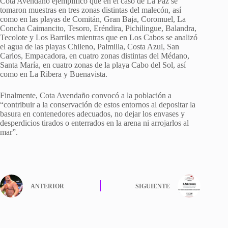
Cota Avendaño ejemplificó que en el caso de La Paz se
tomaron muestras en tres zonas distintas del malecón, así
como en las playas de
Comitán, Gran Baja, Coromuel, La
Concha Caimancito, Tesoro, Eréndira, Pichilingue, Balandra,
Tecolote
y
Los Barriles
mientras que en Los Cabos se analizó
el agua de las playas
Chileno, Palmilla, Costa Azul, San
Carlos, Empacadora,
en cuatro zonas distintas del
Médano,
Santa María
, en cuatro zonas de la playa
Cabo del Sol
, así
como en
La Ribera
y
Buenavista
.
Finalmente, Cota Avendaño convocó a la población a
“contribuir a la conservación de estos entornos al depositar la
basura en contenedores adecuados, no dejar los envases y
desperdicios tirados o enterrados en la arena ni arrojarlos al
mar”.
ANTERIOR
SIGUIENTE